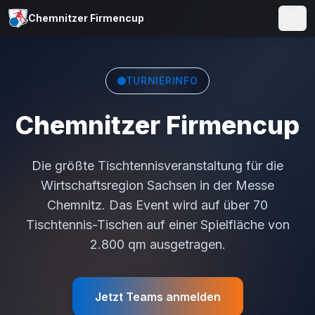
Chemnitzer Firmencup
Menü
TURNIERINFO
Chemnitzer Firmencup
Die größte Tischtennisveranstaltung für die
Wirtschaftsregion Sachsen in der Messe
Chemnitz. Das Event wird auf über 70
Tischtennis-Tischen auf einer Spielfläche von
2.800 qm ausgetragen.
Jetzt Teams anmelden